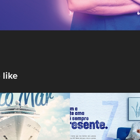
 like
& Você em 
Grupo Zelo - 
Mar
Campanha Fin
2021
2022