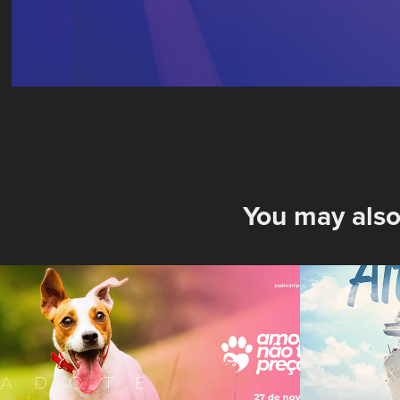
You may also
Amor não tem preço 
Milly 
- Padovani
Alto 
2020
2015