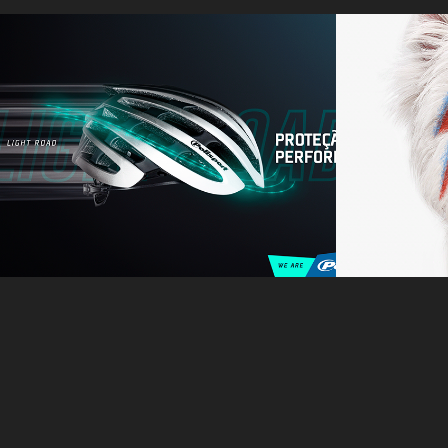
Polisport - Key 
Dia do
Visual
AUmen
2022
2020