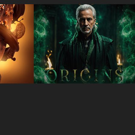
e 
Origins - The 
Beginning of 
Hogwarts
2023