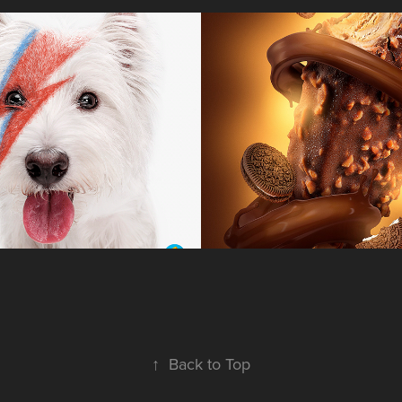
 Rock - 
Skimoni - Matt
te o volume
Painting
2019
↑
Back to Top